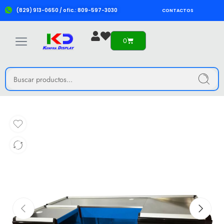
(829) 913-0650 / ofic.: 809-597-3030
CONTACTOS
0