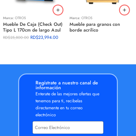
Marca:
OTROS
Marca:
OTROS
Mueble De Caja (Check Out)
Mueble para granos con
Tipo L 170cm de largo Azul
borde acrilico
RD$
23,994.00
RD$
25,800.00
Regístrate a nuestro canal de
información
Enterate de las mejores ofertas que
tenemos para ti, recibelas
directamente en tu correo
electrónico