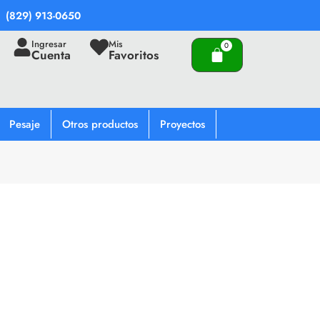
(829) 913-0650
Ingresar
Mis
Cuenta
Favoritos
Pesaje
Otros productos
Proyectos
Qué bueno verte aquí!
Dirección de correo electrónico
*