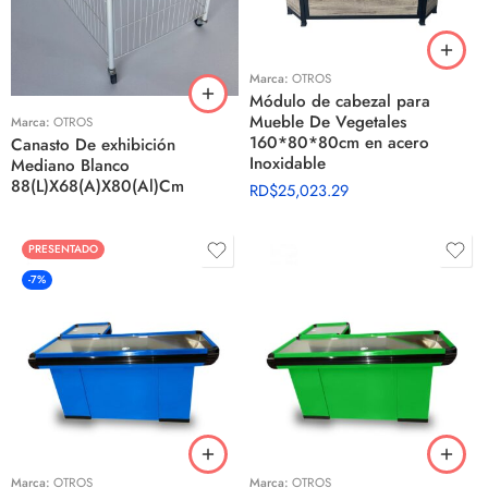
Marca:
OTROS
Módulo de cabezal para
Mueble De Vegetales
Marca:
OTROS
160*80*80cm en acero
Canasto De exhibición
Inoxidable
Mediano Blanco
88(L)X68(A)X80(Al)Cm
RD$
25,023.29
PRESENTADO
-7%
Marca:
OTROS
Marca:
OTROS