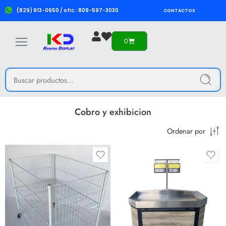
(829) 913-0650 / ofic.: 809-597-3030
CONTACTOS
0
Cobro y exhibicion
Ordenar por