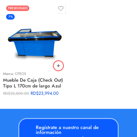
PRESENTADO
-7%
Marca:
OTROS
Mueble De Caja (Check Out)
Tipo L 170cm de largo Azul
RD$
23,994.00
RD$
25,800.00
Regístrate a nuestro canal de
información