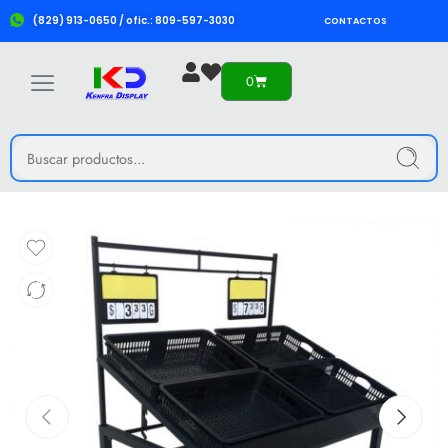
(829) 913-0650 / ofic.: 809-597-3030
CONTACTOS
0