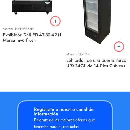
Marca:
INVERFRESH
Exhibidor Deli ED-47-32-42-N
Marca Inverfresh
Marca:
FARCO
Exhibidor de una puerta Farco
URX-14GL de 14 Pies Cubicos
Regístrate a nuestro canal de
información
Enterate de las mejores ofertas que
tenemos para ti, recibelas