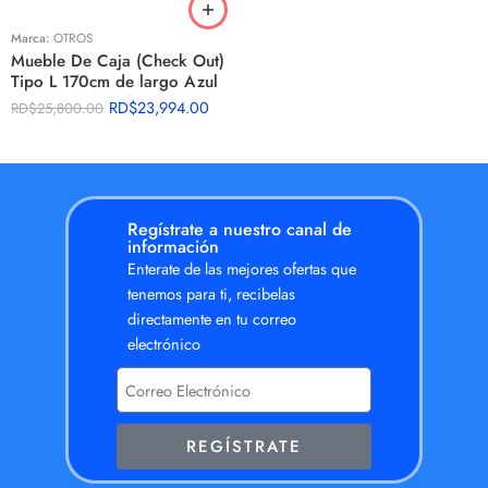
Marca:
OTROS
Mueble De Caja (Check Out)
Tipo L 170cm de largo Azul
RD$
23,994.00
RD$
25,800.00
Regístrate a nuestro canal de
información
Enterate de las mejores ofertas que
tenemos para ti, recibelas
directamente en tu correo
electrónico
REGÍSTRATE