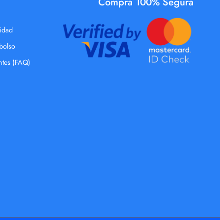
Compra 100% Segura
cidad
mbolso
ntes (FAQ)