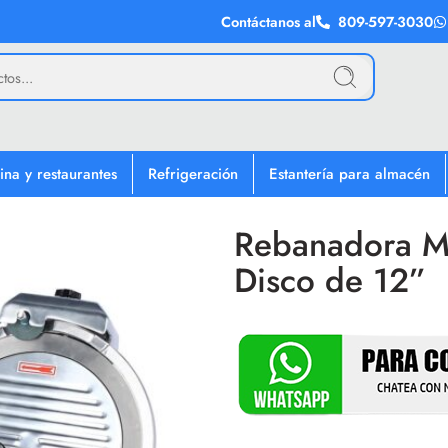
Contáctanos al
809-597-3030
ina y restaurantes
Refrigeración
Estantería para almacén
Rebanadora M
Disco de 12”