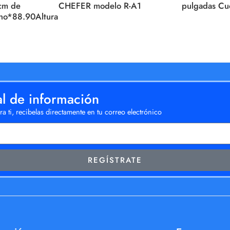
cm de
CHEFER modelo R-A1
pulgadas Cu
ho*88.90Altura
al de información
a ti, recibelas directamente en tu correo electrónico
REGÍSTRATE