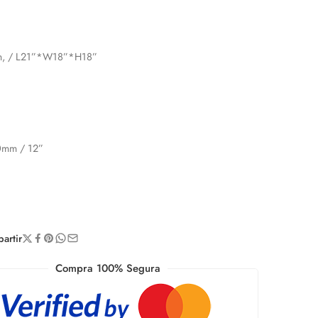
, / L21”*W18”*H18”
00mm / 12”
rtir
Compra 100% Segura