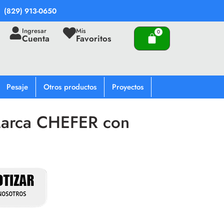
(829) 913-0650
Ingresar
Mis
Cuenta
Favoritos
Pesaje
Otros productos
Proyectos
arca CHEFER con