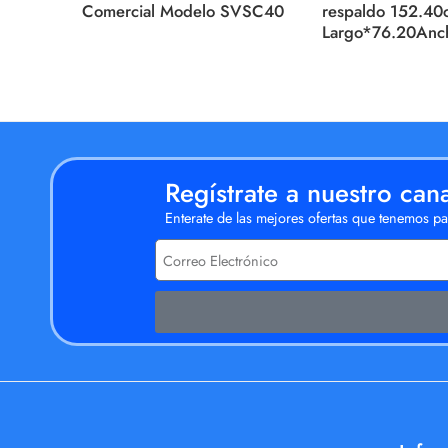
Comercial Modelo SVSC40
respaldo 152.40
Largo*76.20Anc
Regístrate a nuestro can
Enterate de las mejores ofertas que tenemos par