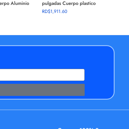
erpo Aluminio
pulgadas Cuerpo plastico
SVRCS
RD$
1,911.60