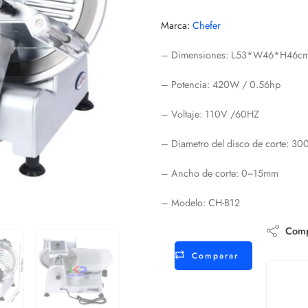
Marca:
Chefer
– Dimensiones: L53*W46*H46cm
– Potencia: 420W / 0.56hp
– Voltaje: 110V /60HZ
– Diametro del disco de corte: 3
– Ancho de corte: 0~15mm
– Modelo: CH-B12
Compa
Comparar