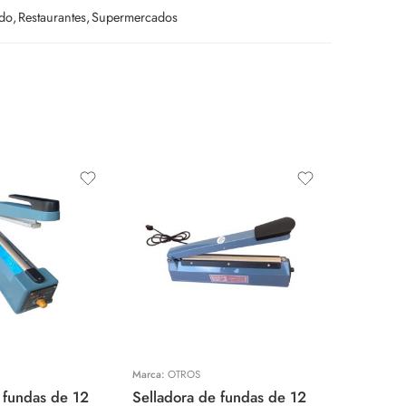
do
,
Restaurantes
,
Supermercados
Marca:
OTROS
Marca:
OTR
 fundas de 12
Selladora de fundas de 12
Empacad