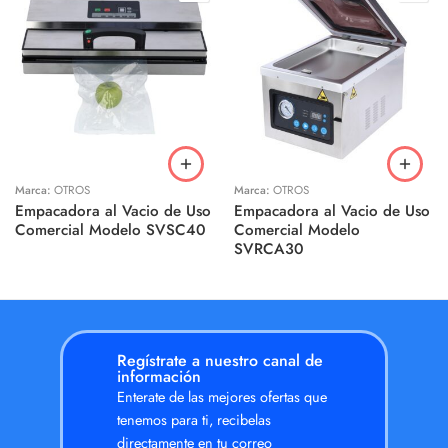
Marca:
OTROS
Marca:
OTROS
Empacadora al Vacio de Uso
Empacadora al Vacio de Uso
Comercial Modelo SVSC40
Comercial Modelo
SVRCA30
Regístrate a nuestro canal de
información
Enterate de las mejores ofertas que
tenemos para ti, recibelas
directamente en tu correo