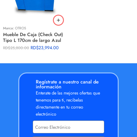
Marca:
OTROS
Mueble De Caja (Check Out)
Tipo L 170cm de largo Azul
RD$
23,994.00
RD$
25,800.00
Regístrate a nuestro canal de
información
Enterate de las mejores ofertas que
tenemos para ti, recibelas
directamente en tu correo
electrónico